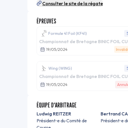
Consulter le site de la régate
ÉPREUVES
Formule 41 Foil (KF41)
Championnat de Bretagne BINIC FOIL C
19/05/2024
Invali
Wing (WING)
Championnat de Bretagne BINIC FOIL C
19/05/2024
Annul
ÉQUIPE D'ARBITRAGE
Ludwig REITZER
Bertrand C
Président‑e du Comité de
Président‑e d
Course