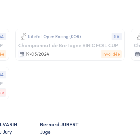
5A
Kitefoil Open Racing (KOR)
5A
UP
Championnat de Bretagne BINIC FOIL CUP
Ch
dée
19/05/2024
Invalidée
5A
UP
ée
ALVARIN
Bernard JUBERT
u Jury
Juge