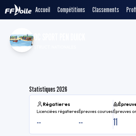
Accueil
Compétitions
Classements
Profi
OC SPORT PEN DUICK
STRUCT. NATIONALES
Statistiques
2026
Régatier·es
Épreuv
Licencié·es régatier·es
Épreuves courues
Épreuves o
--
--
11