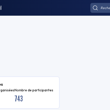
l
es
rganisées
Nombre de participant·es
743