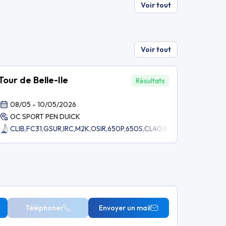
Voir tout
Voir tout
Tour de Belle-Ile
Résultats
08/05 - 10/05/2026
OC SPORT PEN DUICK
CLIB,
FC31,
GSUR,
IRC,
M2K,
OSIR,
650P,
650S,
CL40,
IMO,
OF50,
ULTI
Téléphoner
Envoyer un mail