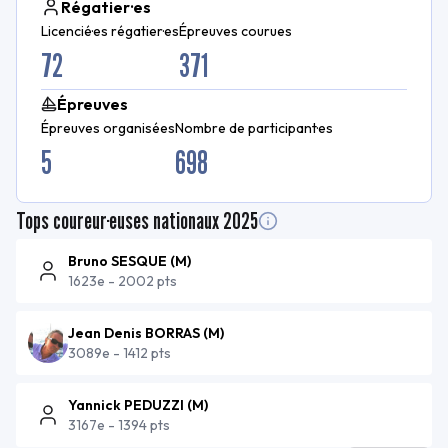
Régatier·es
Licencié·es régatier·es
Épreuves courues
72
371
Épreuves
Épreuves organisées
Nombre de participant·es
5
698
Tops coureur·euses nationaux
2025
Bruno SESQUE
(
M
)
1623e
-
2002 pts
Jean Denis BORRAS
(
M
)
3089e
-
1412 pts
Yannick PEDUZZI
(
M
)
3167e
-
1394 pts