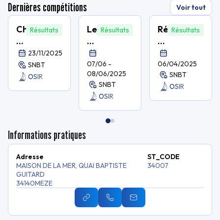
Dernières compétitions
Voir tout
Challenge
Les
Régate
Résultats
Résultats
Résultats
de
24
de
Thau
heures
Bassin
23/11/2025
étape
de
Régate
07/06 -
06/04/2025
SNBT
08/06/2025
SNBT
4
Thau
de
OSIR
SNBT
OSIR
réserve
OSIR
Informations pratiques
Adresse
ST_CODE
MAISON DE LA MER, QUAI BAPTISTE
34007
GUITARD
34140
MEZE