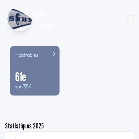
SNBT
OCCITANIE
Habitables
61
e
354
sur
Statistiques
2025