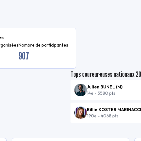
es
rganisées
Nombre de participant·es
907
Tops coureur·euses nationaux
2
Julien BUNEL
(
M
)
14e
-
5580 pts
Billie KOSTER MARINACC
190e
-
4068 pts