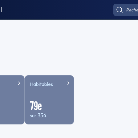
l
Habitables
79
e
354
sur