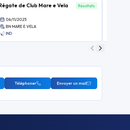
Régate de Club Mare e Vela
Régate d
Résultats
06/11/2025
23/10/2
BN MARE E VELA
BN MARE
IND
IND
Téléphoner
Envoyer un mail