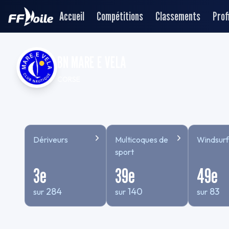
Accueil
Compétitions
Classements
Profi
BN MARE E VELA
CORSE
Dériveurs
Multicoques de
Windsurf
sport
3
e
39
e
49
e
284
140
83
sur
sur
sur