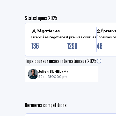
Statistiques
2025
Régatier·es
Épreuv
Licencié·es régatier·es
Épreuves courues
Épreuves o
136
1290
48
Tops coureur·euses internationaux
2025
Julien BUNEL
(
M
)
62e
-
180000 pts
Dernières compétitions