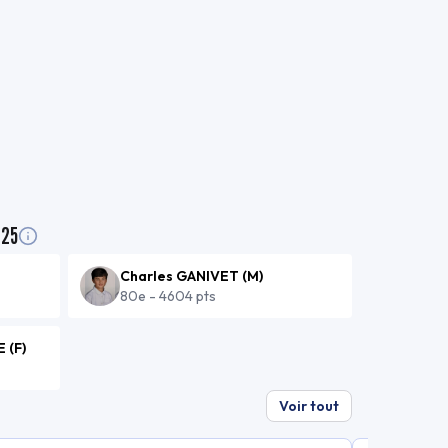
025
Charles GANIVET
(
M
)
80e
-
4604 pts
E
(
F
)
Voir tout