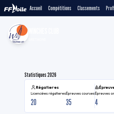
Accueil
Compétitions
Classements
Profi
WINCHES CLUB
BRETAGNE
Statistiques
2026
Régatier·es
Épreuv
Licencié·es régatier·es
Épreuves courues
Épreuves o
20
35
4