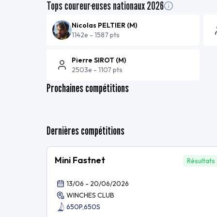
Tops coureur·euses nationaux
2026
Nicolas PELTIER
(
M
)
1142e
-
1587 pts
Pierre SIROT
(
M
)
2503e
-
1107 pts
Prochaines compétitions
Dernières compétitions
Mini Fastnet
Résultats
13/06 - 20/06/2026
WINCHES CLUB
650P,
650S