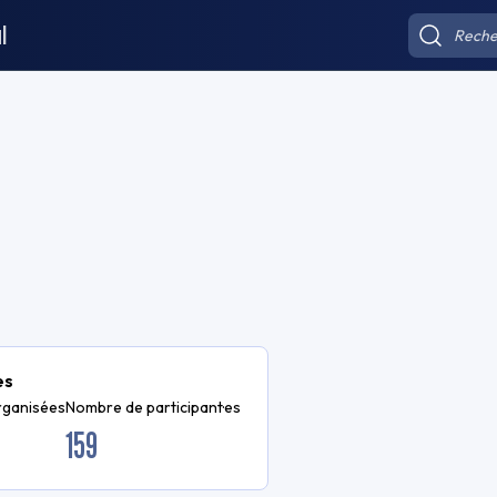
l
es
rganisées
Nombre de participant·es
159