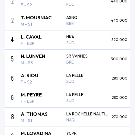
2
440,000
PDL
F - S2
T. MOURNIAC
ASNQ
2
440,000
BRE
M - S1
L. CAVAL
HKA
4
320,000
SUD
F - ESP
N. LUNVEN
SR VANNES
5
300,000
BRE
M - S3
A. RIOU
LA PELLE
6
280,000
SUD
F - S2
M. PEYRE
LA PELLE
6
280,000
SUD
F - ESP
A. THOMAS
LA ROCHELLE NAUTIQUE
8
270,000
NAQ
M - S1
M. LOVADINA
YCPR