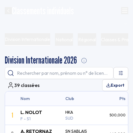
Classements individuels
Division Internationale
National
Régional
Classes & Prati
Division Internationale 2026
39
classé·es
Export
Nom
Club
Pts
L. NOLOT
HKA
1
500,000
SUD
F - S1
A. RETORNAZ
SN SABLAIS