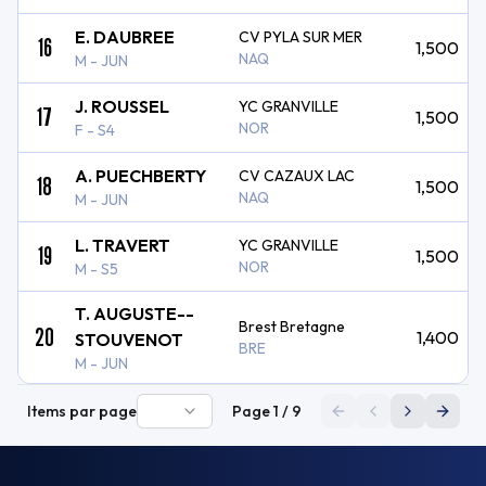
E. DAUBREE
CV PYLA SUR MER
16
1,500
NAQ
M - JUN
J. ROUSSEL
YC GRANVILLE
17
1,500
NOR
F - S4
A. PUECHBERTY
CV CAZAUX LAC
18
1,500
NAQ
M - JUN
L. TRAVERT
YC GRANVILLE
19
1,500
NOR
M - S5
T. AUGUSTE--
Brest Bretagne
20
1,400
STOUVENOT
BRE
M - JUN
Items par page
Page
1
/
9
Première page
Page précéden
Page suiva
Derni