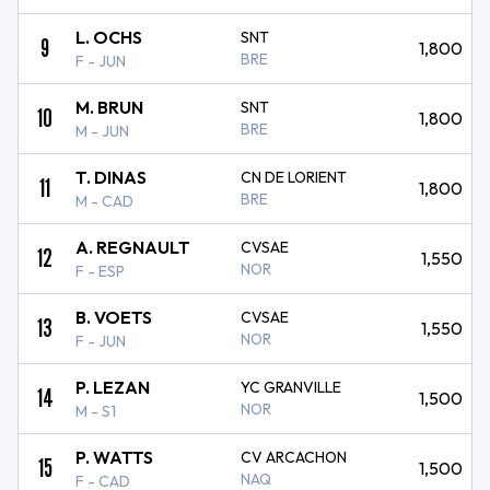
L. OCHS
SNT
9
1,800
BRE
F - JUN
M. BRUN
SNT
10
1,800
BRE
M - JUN
T. DINAS
CN DE LORIENT
11
1,800
BRE
M - CAD
A. REGNAULT
CVSAE
12
1,550
NOR
F - ESP
B. VOETS
CVSAE
13
1,550
NOR
F - JUN
P. LEZAN
YC GRANVILLE
14
1,500
NOR
M - S1
P. WATTS
CV ARCACHON
15
1,500
NAQ
F - CAD