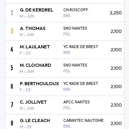
G. DE KERDREL
CN ROSCOFF
2
2,250
BRE
M - JUN
A. THOMAS
SNO NANTES
3
2,100
PDL
M - JUN
M. LAULANET
YC RADE DE BREST
4
2,100
BRE
F - S3
M. CLOCHARD
SNO NANTES
5
2,100
PDL
M - JUN
P. BERTHOULOUX
YC RADE DE BREST
6
2,100
BRE
F - S3
C. JOLLIVET
APCC NANTES
7
2,100
PDL
M - JUN
G. LE CLEACH
CARANTEC NAUTISME
8
2,100
BRE
M - S5