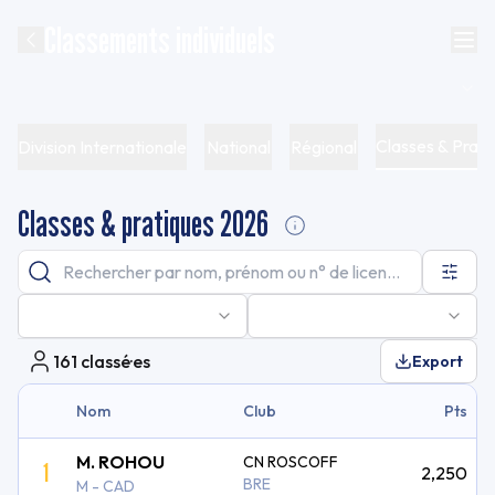
Classements individuels
Classes & Prati
Division Internationale
National
Régional
Classes & pratiques 2026
161
classé·es
Export
Nom
Club
Pts
M. ROHOU
CN ROSCOFF
1
2,250
BRE
M - CAD