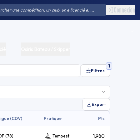
Connexion
cié
Osiris Bateau / Skipper
1
Filtres
Export
Ligue (CDV)
Pratique
Pts
1,980
DF (78)
Tempest