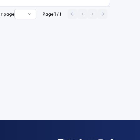
ar page
Page
1
/
1
Première page
Page précédente
Page suivante
Dernière page