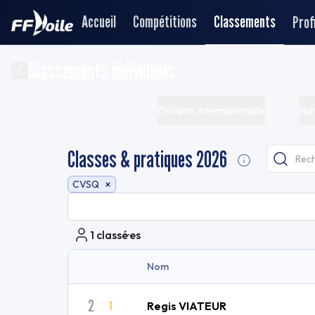
Accueil
Compétitions
Classements
Profi
Classements individuels
Division Internationale
Nat
Classes & pratiques 2026
×
CVSQ
1
classé·es
Nom
2
1
Regis VIATEUR