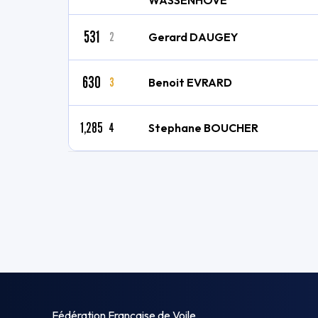
WASSENHOVE
531
2
Gerard DAUGEY
630
3
Benoit EVRARD
1,285
4
Stephane BOUCHER
Fédération Française de Voile