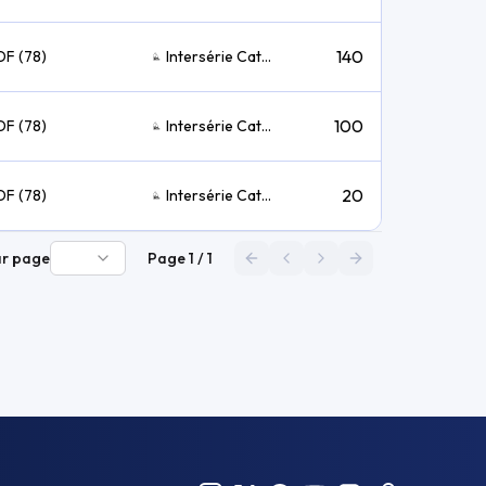
140
DF (78)
Intersérie Catamaran TEMPS COMPENSE
100
DF (78)
Intersérie Catamaran TEMPS COMPENSE
20
DF (78)
Intersérie Catamaran TEMPS COMPENSE
ar page
Page
1
/
1
Première page
Page précédente
Page suivante
Dernière page