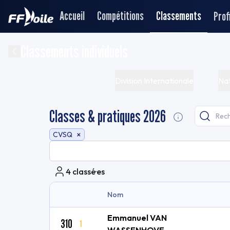
Accueil
Compétitions
Classements
Profi
Classements individuels
Division Internationale
Nat
Classes & pratiques 2026
×
CVSQ
4
classé·es
Nom
Emmanuel VAN
310
1