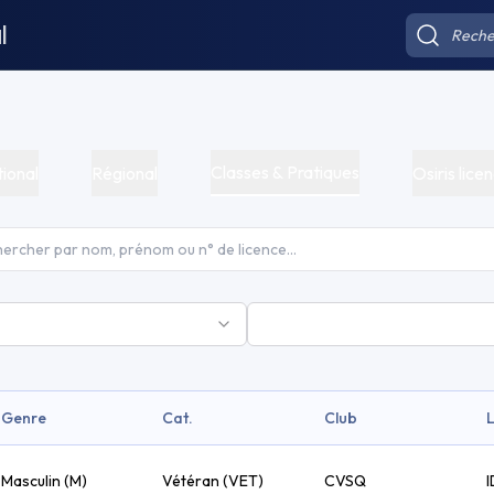
l
Classes & Pratiques
ional
Régional
Osiris licen
Genre
Cat.
Club
Masculin (M)
Vétéran (VET)
CVSQ
I