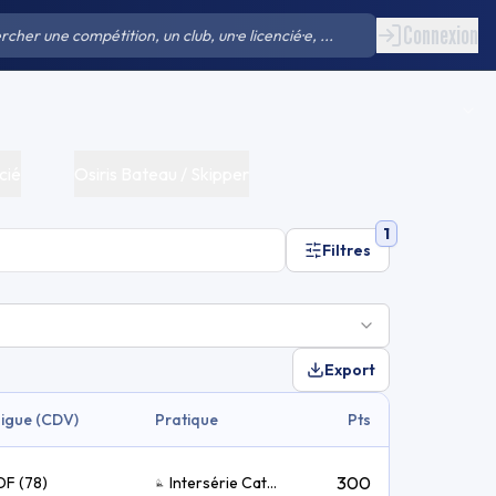
Connexion
cié
Osiris Bateau / Skipper
1
Filtres
Export
Ligue (CDV)
Pratique
Pts
300
DF (78)
Intersérie Catamaran TEMPS COMPENSE