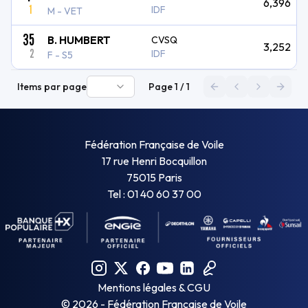
6,396
1
IDF
M - VET
35
B. HUMBERT
CVSQ
3,252
2
IDF
F - S5
Items par page
Page
1
/
1
Première page
Page précéden
Page suiva
Derni
Fédération Française de Voile
17 rue Henri Bocquillon
75015 Paris
Tel : 01 40 60 37 00
Mentions légales & CGU
©
2026
- Fédération Française de Voile