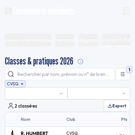
Classements individuels
Classes & Prati
Division Internationale
National
Régional
Classes & pratiques 2026
1
×
CVSQ
2
classé·es
Export
Nom
Club
Pts
4
R. HUMBERT
CVSQ